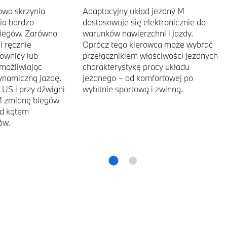
owa skrzynia
Adaptacyjny układ jezdny M
ia bardzo
dostosowuje się elektronicznie do
biegów. Zarówno
warunków nawierzchni i jazdy.
i ręcznie
Oprócz tego kierowca może wybrać
rownicy lub
przełącznikiem właściwości jezdnych
możliwiając
charakterystykę pracy układu
ynamiczną jazdę.
jezdnego – od komfortowej po
US i przy dźwigni
wybitnie sportową i zwinną.
/M zmianę biegów
od kątem
ów.