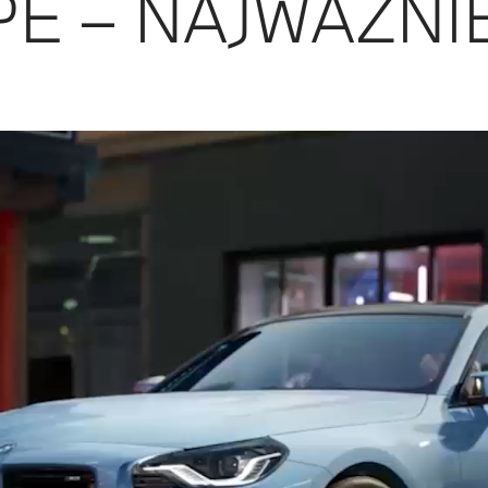
É – NAJWAŻNIE