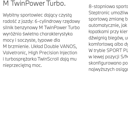
M TwinPower Turbo.
8-stopniowa sport
Steptronic umożliw
Wybitny sportowiec dający czystą
sportową zmianę 
radość z jazdy: 6-cylindrowy rzędowy
automatycznie, jak 
silnik benzynowy M TwinPower Turbo
łopatkami przy kie
wyróżnia świetna charakterystyka
dźwignią biegów, u
mocy i soczyste, typowe dla
komfortową albo d
M brzmienie. Układ Double VANOS,
W trybie SPORT PL
Valvetronic, High Precision Injection
w lewej pozycji S
i turbosprężarka TwinScroll dają mu
skonfigurowano p
nieprzeciętną moc.
najwyższych osiąg