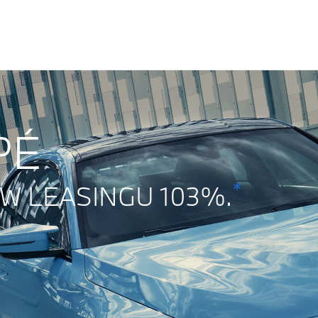
PÉ
*
W LEASINGU 103%.