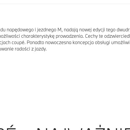
du napędowego i jezdnego M, nadają nowej edycji tego dwu
ożliwości charakterystykę prowadzenia. Cechy te odzwiercied
orcjach coupé. Ponadto nowoczesna koncepcja obsługi umożliw
wanie radości z jazdy.