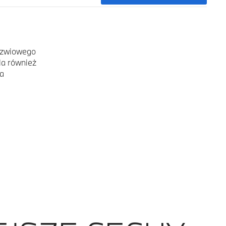
drzwiowego
la również
ia