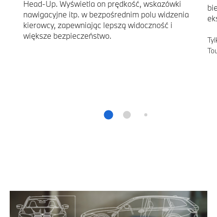
Head-Up. Wyświetla on prędkość, wskazówki
bi
nawigacyjne itp. w bezpośrednim polu widzenia
ek
kierowcy, zapewniając lepszą widoczność i
większe bezpieczeństwo.
Ty
Tou