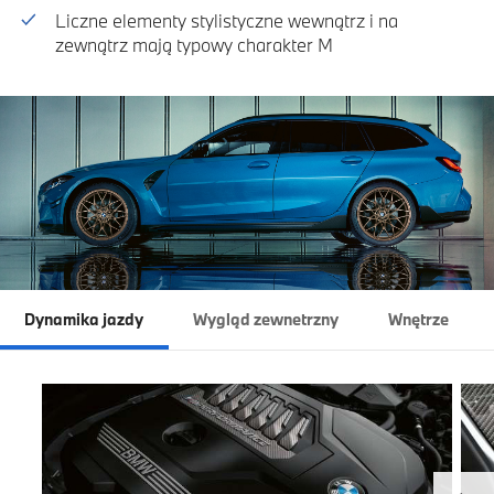
Liczne elementy stylistyczne wewnątrz i na
zewnątrz mają typowy charakter M
Dynamika jazdy
Wygląd zewnetrzny
Wnętrze