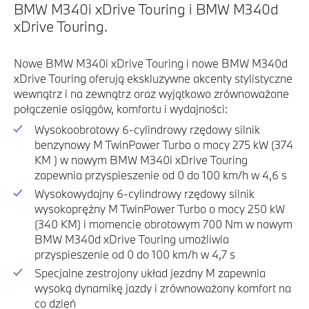
BMW M340i xDrive Touring i BMW M340d
xDrive Touring.
Nowe BMW M340i xDrive Touring i nowe BMW M340d
xDrive Touring oferują ekskluzywne akcenty stylistyczne
wewnątrz i na zewnątrz oraz wyjątkowo zrównoważone
połączenie osiągów, komfortu i wydajności:
Wysokoobrotowy 6-cylindrowy rzędowy silnik
benzynowy M TwinPower Turbo o mocy 275 kW (374
KM ) w nowym BMW M340i xDrive Touring
zapewnia przyspieszenie od 0 do 100 km/h w 4,6 s
Wysokowydajny 6-cylindrowy rzędowy silnik
wysokoprężny M TwinPower Turbo o mocy 250 kW
(340 KM) i momencie obrotowym 700 Nm w nowym
BMW M340d xDrive Touring umożliwia
przyspieszenie od 0 do 100 km/h w 4,7 s
Specjalne zestrojony układ jezdny M zapewnia
wysoką dynamikę jazdy i zrównoważony komfort na
co dzień