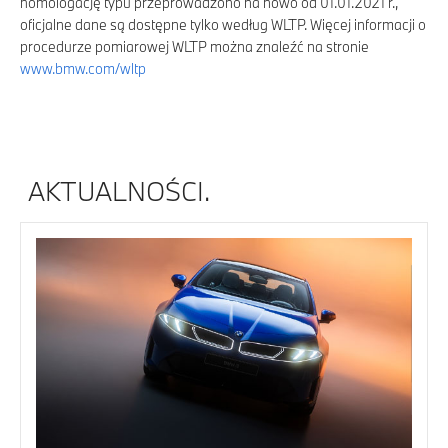
homologację typu przeprowadzono na nowo od 01.01.2021 r.,
oficjalne dane są dostępne tylko według WLTP. Więcej informacji o
procedurze pomiarowej WLTP można znaleźć na stronie
www.bmw.com/wltp
AKTUALNOŚCI.