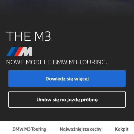
THE M3
NOWE MODELE BMW M3 TOURING.
Dowiedz się więcej
Umów się na jazdę próbną
BMW M3 Touring
Najważniejsze cechy
Kokpit i 