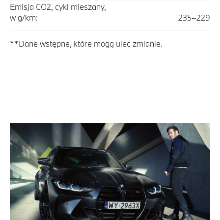
Emisja CO2, cykl mieszany,
w g/km:
235–229
**Dane wstępne, które mogą ulec zmianie.