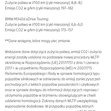
Zużycie paliwa w l/100 km (cykl mieszany): 8,8–8,1
Emisja CO2 w g/km (cykl mieszany): 197–182
BMW M340d xDrive Touring:
Zużycie paliwa w l/100 km (cykl mieszany): 6,6–6,0
Emisja CO2 w g/km (cykl mieszany): 173–157
**Dane wstępne, które mogą ulec zmianie
Wskazane dane dotyczące zużycia paliwa, emisji CO2 i zużycia
energii zostały ustalone na podstawie nowej procedury WLTP
określonej w Rozporządzeniu (UE) 2017/1151 z dnia 1 czerwca
2017 r. w uzupełnieniu Rozporządzenia (WE) nr 2007/715
Parlamentu Europejskiego i Rady w sprawie homologacji typu
pojazdów silnikowych w odniesieniu do emisji zanieczyszczeń
pochodzących z lekkich pojazdów pasażerskich i użytkowych
oraz w sprawie dostępu do informacji dotyczących naprawy i
utrzymania pojazdów w brzmieniu obowiązującym w chwili
udzielenia homologacji. Zakresy danych WLTP uwzględniają
wyposażenie dodatkowe. W przypadku pojazdów, których