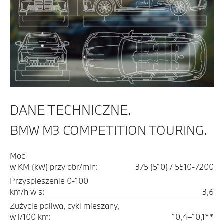
DANE TECHNICZNE.
BMW M3 COMPETITION TOURING.
Moc
w KM (kW) przy obr/min:
375 (510) / 5510-7200
Przyspieszenie 0-100
km/h w s:
3,6
Zużycie paliwa, cykl mieszany,
w l/100 km:
10,4–10,1**