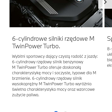
6-cylindrowe silniki rzędowe M
S
TwinPower Turbo.
8-
uk
Wybitni sportowcy dający czystą radość z jazdy:
bi
6-cylindrowy rzędowy silnik benzynowy
ek
M TwinPower Turbo oferuje doskonałą
charakterystykę mocy i soczyste, typowe dla M
brzmienie. 6-cylindrowy rzędowy silnik
wysokoprężny M TwinPower Turbo wyróżnia
świetna charakterystyka mocy oraz wzorcowe
zużycie paliwa.