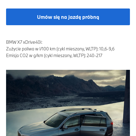
Umów się na jazdę próbną
BMW X7 xDrive40i:
Zużycie paliwa w l/100 km (cykl mieszany, WLTP): 10,6-9,6
Emisja CO2 w g/km (cykl mieszany, WLTP): 240-217