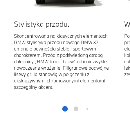
Stylistyka przodu.
W
Skoncentrowana na klasycznych elementach
Po
BMW stylistyka przodu nowego BMW X7
pr
emanuje pewnością siebie i sportowym
el
charakterem. Przód z podświetlaną atrapą
ko
chłodnicy „BMW Iconic Glow” robi niezwykle
ca
nowoczesne wrażenie. Filigranowe podwójne
le
listwy grilla stanowią w połączeniu z
ze
ekskluzywnymi chromowanymi elementami
szczególny akcent.