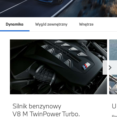
Dynamika
Wygld zewnętrzny
Wnętrze
Silnik benzynowy
U
V8 M TwinPower Turbo.
Pn