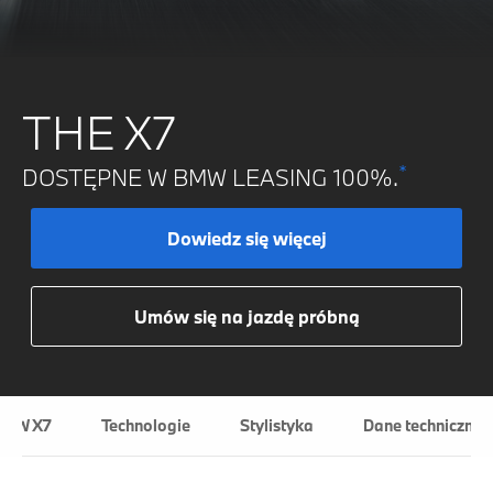
THE X7
*
DOSTĘPNE W BMW LEASING 100%.
Dowiedz się więcej
Umów się na jazdę próbną
BMW X7
Technologie
Stylistyka
Dane tech