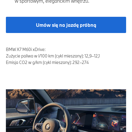
w sportowym, eleganckim wnętrzu.
Umów się na jazdę próbną
BMW X7 M60i xDrive:
Zużycie paliwa w l/100 km (cykl mieszany): 12,9–12,1
Emisja CO2 w g/km (cykl mieszany): 292–274