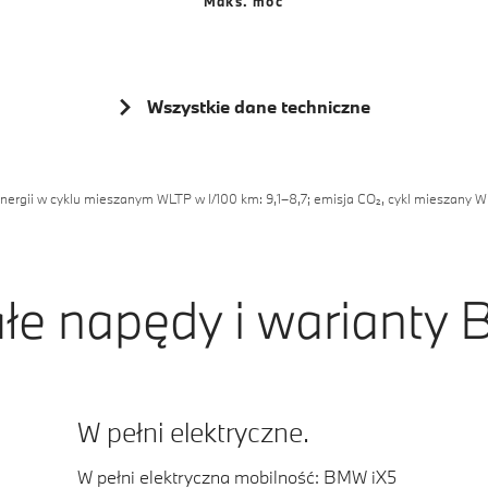
Maks. moc
6
6
4
2
2
7
7
5
3
3
Wszystkie dane techniczne
8
8
6
4
4
9
9
7
5
5
energii w cyklu mieszanym WLTP w l/100 km: 9,1–8,7; emisja CO₂, cykl mieszany
8
6
6
9
7
7
łe napędy i warianty
8
8
9
9
W pełni elektryczne.
W pełni elektryczna mobilność: BMW iX5