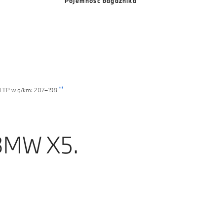
Pojemność bagażnika
8
7
7
7
3
2
9
8
8
8
4
3
9
9
9
5
4
6
5
**
 WLTP w g/km: 207–198
7
6
8
7
 BMW X5.
9
8
9