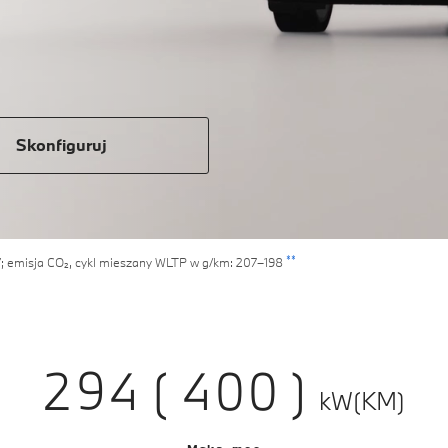
1
2
3
4
Skonfiguruj
5
0
0
6
1
1
**
,7; emisja CO₂, cykl mieszany WLTP w g/km: 207–198
7
2
2
0
8
3
3
1
9
4
4
2
(
0
0
)
kW(KM)
5
5
3
1
1