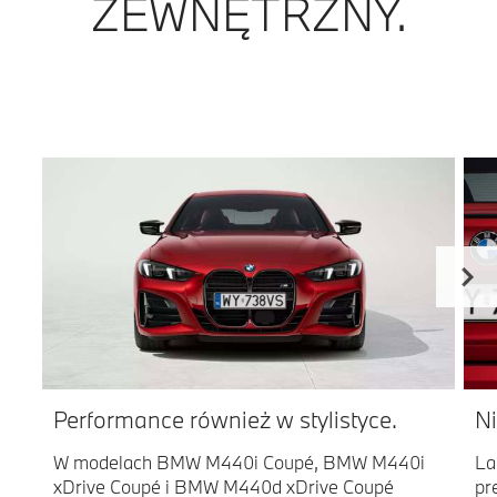
ZEWNĘTRZNY.
Performance również w stylistyce.
Ni
W modelach BMW M440i Coupé, BMW M440i
La
xDrive Coupé i BMW M440d xDrive Coupé
pr