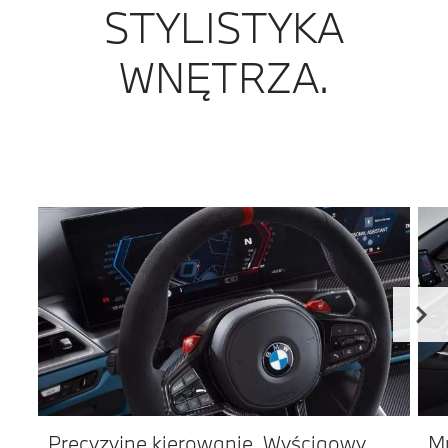
STYLISTYKA
WNĘTRZA.
Precyzyjne kierowanie. Wyścigowy
M