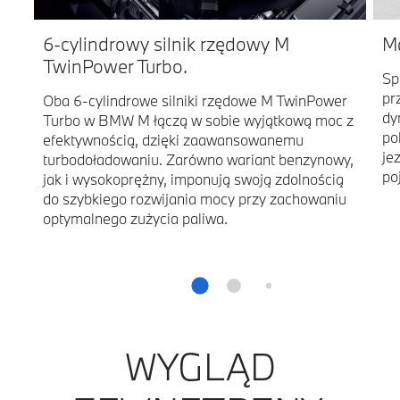
6-cylindrowy silnik rzędowy M
M
TwinPower Turbo.
Sp
pr
Oba 6-cylindrowe silniki rzędowe M TwinPower
dy
Turbo w BMW M łączą w sobie wyjątkową moc z
po
efektywnością, dzięki zaawansowanemu
je
turbodoładowaniu. Zarówno wariant benzynowy,
po
jak i wysokoprężny, imponują swoją zdolnością
do szybkiego rozwijania mocy przy zachowaniu
optymalnego zużycia paliwa.
WYGLĄD