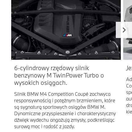
6-cylindrowy rzędowy silnik
Je
benzynowy M TwinPower Turbo o
Ad
wysokich osiągach.
Co
sp
Silnik BMW M4 Competition Coupé zachwyca
au
responsywnością i potężnym brzmieniem, które
dr
są sygnaturą sportowych osiągów BMW M.
ki
Dynamiczne przyspieszenie i charakterystyczny
dźwięk wydechu angażują zmysły, podkreślając
surową moc i radość z jazdy.