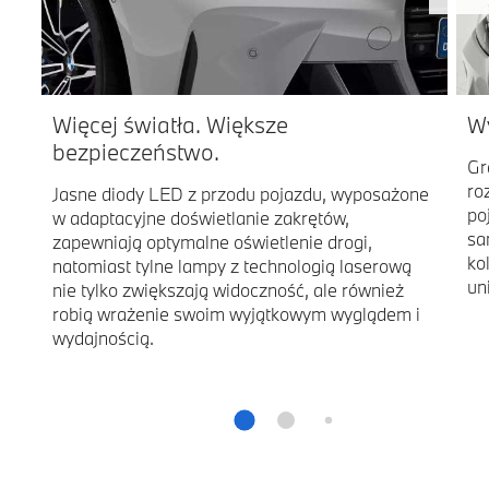
Więcej światła. Większe
Wy
bezpieczeństwo.
Gr
ro
Jasne diody LED z przodu pojazdu, wyposażone
po
w adaptacyjne doświetlanie zakrętów,
sa
zapewniają optymalne oświetlenie drogi,
ko
natomiast tylne lampy z technologią laserową
un
nie tylko zwiększają widoczność, ale również
robią wrażenie swoim wyjątkowym wyglądem i
wydajnością.