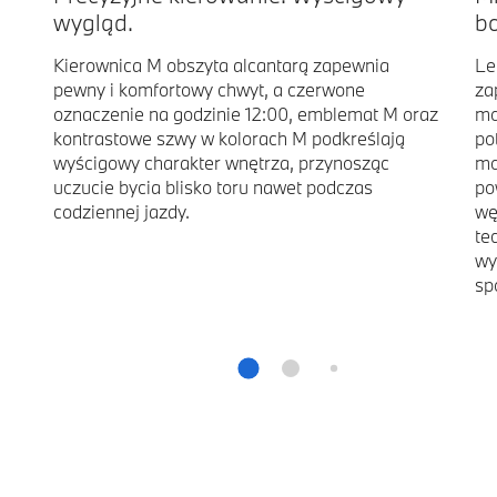
wygląd.
b
Kierownica M obszyta alcantarą zapewnia
Le
pewny i komfortowy chwyt, a czerwone
za
oznaczenie na godzinie 12:00, emblemat M oraz
mo
kontrastowe szwy w kolorach M podkreślają
po
wyścigowy charakter wnętrza, przynosząc
mo
uczucie bycia blisko toru nawet podczas
po
codziennej jazdy.
wę
te
wy
sp