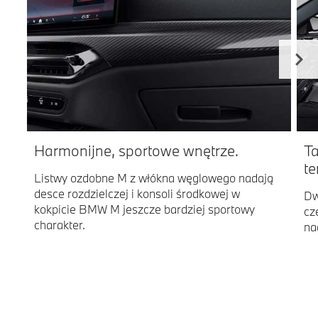
Harmonijne, sportowe wnętrze.
Ta
t
Listwy ozdobne M z włókna węglowego nadają
desce rozdzielczej i konsoli środkowej w
Dw
kokpicie BMW M jeszcze bardziej sportowy
cz
charakter.
na