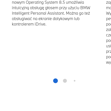
nowym Operating System 8.5 umożliwia
za
intuicyjną obsługę głosem przy użyciu BMW
ma
Intelligent Personal Assistant. Można go też
Wy
obsługiwać na ekranie dotykowym lub
pe
kontrolerem iDrive.
po
za
cz
po
us
pr
po
wy