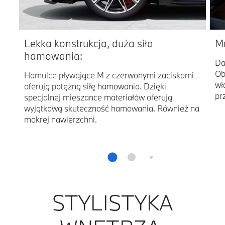
Lekka konstrukcja, duża siła
M
hamowania:
Da
Ob
Hamulce pływające M z czerwonymi zaciskami
wł
oferują potężną siłę hamowania. Dzięki
pr
specjalnej mieszance materiałów oferują
wyjątkową skuteczność hamowania. Również na
mokrej nawierzchni.
STYLISTYKA