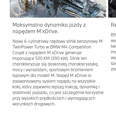
Maksymalna dynamika jazdy z
R
napędem M xDrive.
BM
wy
Nowy 6-cylindrowy rzędowy silnik benzynowy M
be
TwinPower Turbo w BMW M4 Competition
im
Coupé z napędem M xDrive generuje
wy
imponujące 530 KM (390 kW). Silnik ten
sp
charakteryzuje się doskonałą charakterystyką
za
mocy i wyrazistym, sportowym brzmieniem
typowym dla modeli M. Napęd M xDrive to
zaawansowany system napędu na wszystkie
koła, który zapewnia lepszą trakcję, dynamikę i
stabilność pojazdu, co jest szczególnie korzystne
przy wysokich prędkościach i wymagających
warunkach drogowych.