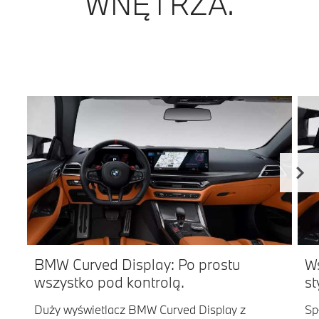
WNĘTRZA.
BMW Curved Display: Po prostu
Ws
wszystko pod kontrolą.
st
Duży wyświetlacz BMW Curved Display z
Sp