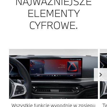
NAJWAŻNIEJSZE
ELEMENTY
CYFROWE.
Wszystkie funkcje wygodnie w zasięgu
Tw