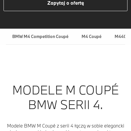
Zapytaj o ofertę
BMW M4 Competition Coupé
M4 Coupé
M440 C
MODELE M COUPÉ
BMW SERII 4.
Modele BMW M Coupé z serii 4 łączą w sobie elegancki