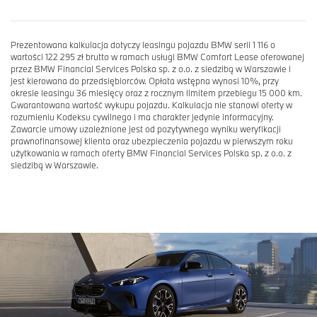
Prezentowana kalkulacja dotyczy leasingu pojazdu BMW serii 1 116 o
wartości 122 295 zł brutto w ramach usługi BMW Comfort Lease oferowanej
przez BMW Financial Services Polska sp. z o.o. z siedzibą w Warszawie i
jest kierowana do przedsiębiorców. Opłata wstępna wynosi 10%, przy
okresie leasingu 36 miesięcy oraz z rocznym limitem przebiegu 15 000 km.
Gwarantowana wartość wykupu pojazdu. Kalkulacja nie stanowi oferty w
rozumieniu Kodeksu cywilnego i ma charakter jedynie informacyjny.
Zawarcie umowy uzależnione jest od pozytywnego wyniku weryfikacji
prawnofinansowej klienta oraz ubezpieczenia pojazdu w pierwszym roku
użytkowania w ramach oferty BMW Financial Services Polska sp. z o.o. z
siedzibą w Warszawie.