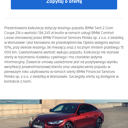
Zapytaj o ofertę
Prezentowana kalkulacja dotyczy leasingu pojazdu BMW Serii 2 Gran
Coupe 216 o wartości 136 245 zł brutto w ramach usługi BMW Comfort
Lease oferowanej przez BMW Financial Services Polska sp. z o.o. z siedzibą
w Warszawie i jest kierowana do przedsiębiorców. Opłata wstępna wynosi
10%, przy okresie leasingu 36 miesięcy oraz z rocznym limitem przebiegu 15
000 km. Gwarantowana wartość wykupu pojazdu. Kalkulacja nie stanowi
oferty w rozumieniu Kodeksu cywilnego i ma charakter jedynie
informacyjny. Zawarcie umowy uzależnione jest od pozytywnego wyniku
weryfikacji prawnofinansowej klienta oraz ubezpieczenia pojazdu w
pierwszym roku użytkowania w ramach oferty BMW Financial Services
Polska sp. z o.o. z siedzibą w Warszawie. Szczegóły oferty są dostępne w
kontakcie z nami.