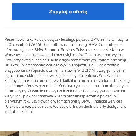
Zapytaj o ofertę
Prezentowana kalkulacja dotyczy leasingu pojazdu BMW serii 5 Limuzyna
520i o wartości 267 500 zł brutto w ramach usługi BMW Comfort Lease
oferowanej przez BMW Financial Services Polska sp. z o.o. z siedzibą w
Warszawie i jest kierowana do przedsiębiorców. Opłata wstępna wynosi
10%, przy okresie leasingu 36 miesięcy oraz z rocznym limitem przebiegu 15
000 km. Gwarantowana wartość wykupu pojazdu. Kalkulacja została
przygotowana w oparciu o zmienną stawkę WIBOR 1M, uwzględnia cenę
pojazdu oraz aktualnie obowiązujące stopy procentowe. W przypadku
zmiany zmiany stóp procentowych kalkulacja może ulec zmianie. Kalkulacja
nie stanowi oferty w rozumieniu Kodeksu cywilnego i ma charakter jedynie
informacyjny. Zawarcie umowy uzależnione jest od pozytywnego wyniku
weryfikacji prawnofinansowej klienta oraz ubezpieczenia pojazdu w
pierwszym roku użytkowania w ramach oferty BMW Financial Services
Polska sp. z o.o. z siedzibą w Warszawie. Indywidualne oferty dostępne w
kontakcie z nami.