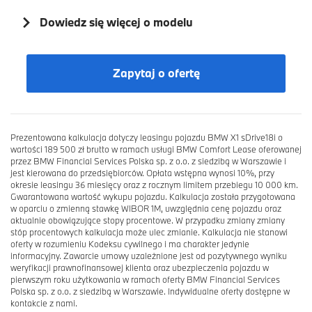
Dowiedz się więcej o modelu
Zapytaj o ofertę
Prezentowana kalkulacja dotyczy leasingu pojazdu BMW X1 sDrive18i o
wartości 189 500 zł brutto w ramach usługi BMW Comfort Lease oferowanej
przez BMW Financial Services Polska sp. z o.o. z siedzibą w Warszawie i
jest kierowana do przedsiębiorców. Opłata wstępna wynosi 10%, przy
okresie leasingu 36 miesięcy oraz z rocznym limitem przebiegu 10 000 km.
Gwarantowana wartość wykupu pojazdu. Kalkulacja została przygotowana
w oparciu o zmienną stawkę WIBOR 1M, uwzględnia cenę pojazdu oraz
aktualnie obowiązujące stopy procentowe. W przypadku zmiany zmiany
stóp procentowych kalkulacja może ulec zmianie. Kalkulacja nie stanowi
oferty w rozumieniu Kodeksu cywilnego i ma charakter jedynie
informacyjny. Zawarcie umowy uzależnione jest od pozytywnego wyniku
weryfikacji prawnofinansowej klienta oraz ubezpieczenia pojazdu w
pierwszym roku użytkowania w ramach oferty BMW Financial Services
Polska sp. z o.o. z siedzibą w Warszawie. Indywidualne oferty dostępne w
kontakcie z nami.