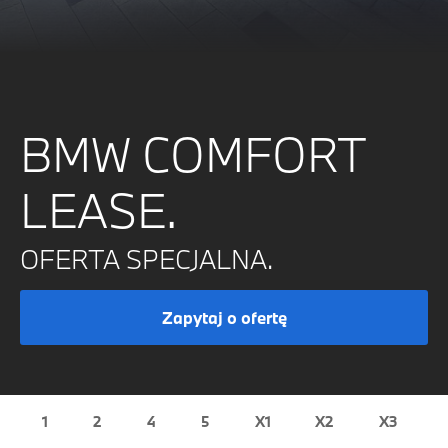
BMW COMFORT
LEASE.
OFERTA SPECJALNA.
Zapytaj o ofertę
1
2
4
5
X1
X2
X3