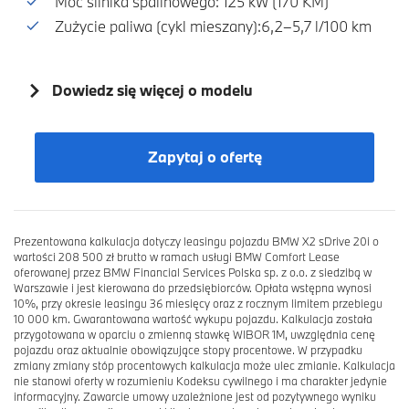
Moc silnika spalinowego: 125 kW (170 KM)
Zużycie paliwa (cykl mieszany):6,2–5,7 l/100 km
Dowiedz się więcej o modelu
Zapytaj o ofertę
Prezentowana kalkulacja dotyczy leasingu pojazdu BMW X2 sDrive 20i o
wartości 208 500 zł brutto w ramach usługi BMW Comfort Lease
oferowanej przez BMW Financial Services Polska sp. z o.o. z siedzibą w
Warszawie i jest kierowana do przedsiębiorców. Opłata wstępna wynosi
10%, przy okresie leasingu 36 miesięcy oraz z rocznym limitem przebiegu
10 000 km. Gwarantowana wartość wykupu pojazdu. Kalkulacja została
przygotowana w oparciu o zmienną stawkę WIBOR 1M, uwzględnia cenę
pojazdu oraz aktualnie obowiązujące stopy procentowe. W przypadku
zmiany zmiany stóp procentowych kalkulacja może ulec zmianie. Kalkulacja
nie stanowi oferty w rozumieniu Kodeksu cywilnego i ma charakter jedynie
informacyjny. Zawarcie umowy uzależnione jest od pozytywnego wyniku