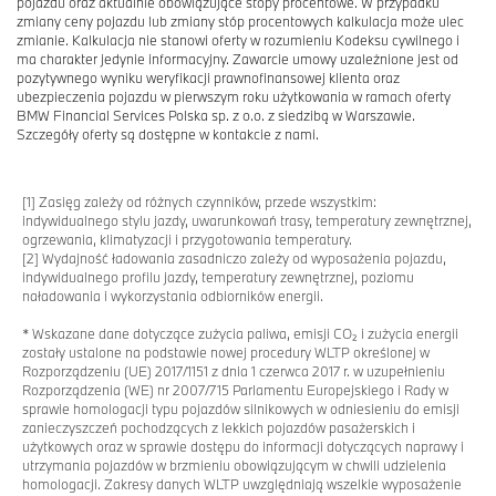
pojazdu oraz aktualnie obowiązujące stopy procentowe. W przypadku
zmiany ceny pojazdu lub zmiany stóp procentowych kalkulacja może ulec
zmianie. Kalkulacja nie stanowi oferty w rozumieniu Kodeksu cywilnego i
ma charakter jedynie informacyjny. Zawarcie umowy uzależnione jest od
pozytywnego wyniku weryfikacji prawnofinansowej klienta oraz
ubezpieczenia pojazdu w pierwszym roku użytkowania w ramach oferty
BMW Financial Services Polska sp. z o.o. z siedzibą w Warszawie.
Szczegóły oferty są dostępne w kontakcie z nami.
[1]
Zasięg zależy od różnych czynników, przede wszystkim:
indywidualnego stylu jazdy, uwarunkowań trasy, temperatury zewnętrznej,
ogrzewania, klimatyzacji i przygotowania temperatury.
[2]
Wydajność ładowania zasadniczo zależy od wyposażenia pojazdu,
indywidualnego profilu jazdy, temperatury zewnętrznej, poziomu
naładowania i wykorzystania odbiorników energii.
* Wskazane dane dotyczące zużycia paliwa, emisji CO₂ i zużycia energii
zostały ustalone na podstawie nowej procedury WLTP określonej w
Rozporządzeniu (UE) 2017/1151 z dnia 1 czerwca 2017 r. w uzupełnieniu
Rozporządzenia (WE) nr 2007/715 Parlamentu Europejskiego i Rady w
sprawie homologacji typu pojazdów silnikowych w odniesieniu do emisji
zanieczyszczeń pochodzących z lekkich pojazdów pasażerskich i
użytkowych oraz w sprawie dostępu do informacji dotyczących naprawy i
utrzymania pojazdów w brzmieniu obowiązującym w chwili udzielenia
homologacji. Zakresy danych WLTP uwzględniają wszelkie wyposażenie