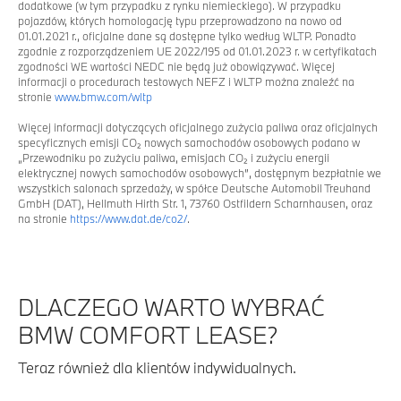
dodatkowe (w tym przypadku z rynku niemieckiego). W przypadku
pojazdów, których homologację typu przeprowadzono na nowo od
01.01.2021 r., oficjalne dane są dostępne tylko według WLTP. Ponadto
zgodnie z rozporządzeniem UE 2022/195 od 01.01.2023 r. w certyfikatach
zgodności WE wartości NEDC nie będą już obowiązywać. Więcej
informacji o procedurach testowych NEFZ i WLTP można znaleźć na
stronie
www.bmw.com/wltp
Więcej informacji dotyczących oficjalnego zużycia paliwa oraz oficjalnych
specyficznych emisji CO₂ nowych samochodów osobowych podano w
„Przewodniku po zużyciu paliwa, emisjach CO₂ i zużyciu energii
elektrycznej nowych samochodów osobowych”, dostępnym bezpłatnie we
wszystkich salonach sprzedaży, w spółce Deutsche Automobil Treuhand
GmbH (DAT), Hellmuth Hirth Str. 1, 73760 Ostfildern Scharnhausen, oraz
na stronie
https://www.dat.de/co2/
.
DLACZEGO WARTO WYBRAĆ
BMW COMFORT LEASE?
Teraz również dla klientów indywidualnych.