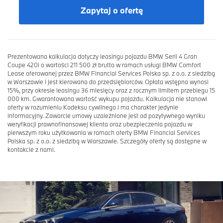
Zapytaj o ofertę
Prezentowana kalkulacja dotyczy leasingu pojazdu BMW Serii 4 Gran
Coupe 420i o wartości 211 500 zł brutto w ramach usługi BMW Comfort
Lease oferowanej przez BMW Financial Services Polska sp. z o.o. z siedzibą
w Warszawie i jest kierowana do przedsiębiorców. Opłata wstępna wynosi
15%, przy okresie leasingu 36 miesięcy oraz z rocznym limitem przebiegu 15
000 km. Gwarantowana wartość wykupu pojazdu. Kalkulacja nie stanowi
oferty w rozumieniu Kodeksu cywilnego i ma charakter jedynie
informacyjny. Zawarcie umowy uzależnione jest od pozytywnego wyniku
weryfikacji prawnofinansowej klienta oraz ubezpieczenia pojazdu w
pierwszym roku użytkowania w ramach oferty BMW Financial Services
Polska sp. z o.o. z siedzibą w Warszawie. Szczegóły oferty są dostępne w
kontakcie z nami.