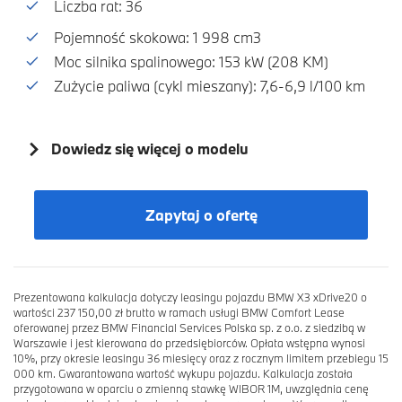
Liczba rat: 36
Pojemność skokowa: 1 998 cm3
Moc silnika spalinowego: 153 kW (208 KM)
Zużycie paliwa (cykl mieszany): 7,6-6,9 l/100 km
Dowiedz się więcej o modelu
Zapytaj o ofertę
Prezentowana kalkulacja dotyczy leasingu pojazdu BMW X3 xDrive20 o
wartości 237 150,00 zł brutto w ramach usługi BMW Comfort Lease
oferowanej przez BMW Financial Services Polska sp. z o.o. z siedzibą w
Warszawie i jest kierowana do przedsiębiorców. Opłata wstępna wynosi
10%, przy okresie leasingu 36 miesięcy oraz z rocznym limitem przebiegu 15
000 km. Gwarantowana wartość wykupu pojazdu. Kalkulacja została
przygotowana w oparciu o zmienną stawkę WIBOR 1M, uwzględnia cenę