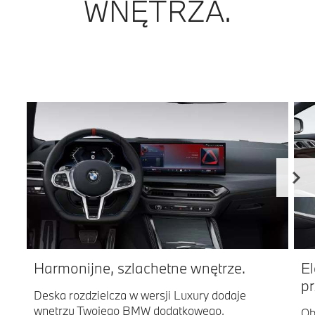
WNĘTRZA.
Harmonijne, szlachetne wnętrze.
El
p
Deska rozdzielcza w wersji Luxury dodaje
wnętrzu Twojego BMW dodatkowego,
Ob