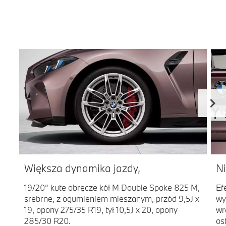
Większa dynamika jazdy,
Ni
19/20” kute obręcze kół M Double Spoke 825 M,
Ef
srebrne, z ogumieniem mieszanym, przód 9,5J x
wy
19, opony 275/35 R19, tył 10,5J x 20, opony
wr
285/30 R20.
os