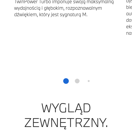
dy
TwinPower Turbo imponuje swoją maksymalną
bi
wydajnością i głębokim, rozpoznawalnym
au
dźwiękiem, który jest sygnaturą M.
do
ek
na
WYGLĄD
ZEWNĘTRZNY.