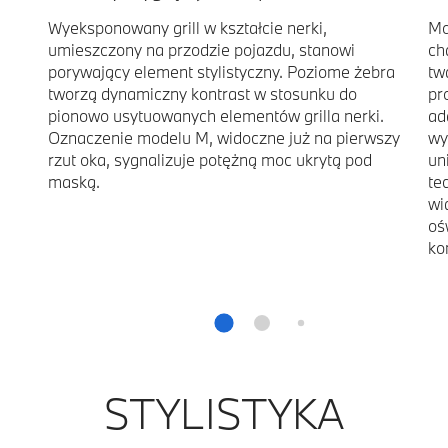
Wyeksponowany grill w kształcie nerki,
Mo
umieszczony na przodzie pojazdu, stanowi
ch
porywający element stylistyczny. Poziome żebra
tw
tworzą dynamiczny kontrast w stosunku do
pr
pionowo usytuowanych elementów grilla nerki.
ad
Oznaczenie modelu M, widoczne już na pierwszy
wy
rzut oka, sygnalizuje potężną moc ukrytą pod
un
maską.
te
wi
oś
ko
STYLISTYKA