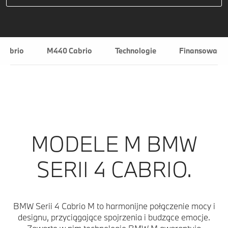
 Cabrio
M440 Cabrio
Technologie
Finansowanie 
MODELE M BMW
SERII 4 CABRIO.
BMW Serii 4 Cabrio M to harmonijne połączenie mocy i
designu, przyciągające spojrzenia i budzące emocje.