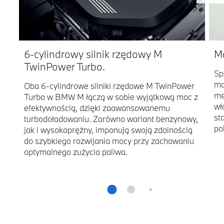
6-cylindrowy silnik rzędowy M
M
TwinPower Turbo.
Sp
ma
Oba 6-cylindrowe silniki rzędowe M TwinPower
me
Turbo w BMW M łączą w sobie wyjątkową moc z
wł
efektywnością, dzięki zaawansowanemu
st
turbodoładowaniu. Zarówno wariant benzynowy,
po
jak i wysokoprężny, imponują swoją zdolnością
do szybkiego rozwijania mocy przy zachowaniu
optymalnego zużycia paliwa.