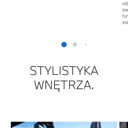
od
zw
fu
es
STYLISTYKA
WNĘTRZA.