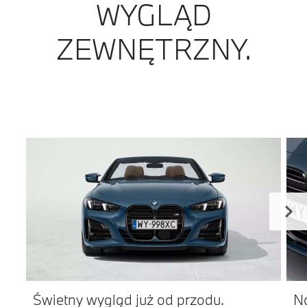
WYGLĄD
ZEWNĘTRZNY.
Świetny wygląd już od przodu.
No