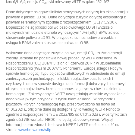
km: 6,9–6,4; emisja CO₂, cykl mieszany WLTP w g/km: 182–167
Dane dotyczące osiągów silników benzynowych dotyczą ich eksploatacji z
paliwem o jakości LO 98. Dane dotyczące zużycia dotyczą eksploatacji z
paliwem referencyjnym zgodnie z rozporządzeniem (UE) 715/2007.
Dopuszczalne są jakości paliwa bezołowiowego LO 91 i wyższe o
maksymalnym udziale etanolu wynoszącym 10% (E10). BMW zaleca
stosowanie paliwa o LO 95. W przypadku samochodów o wysokich
osiągach BMW zaleca stosowanie paliwa o LO 98.
Wskazane dane dotyczące zużycia paliwa, emisji CO₂ i zużycia energii
zostały ustalone na podstawie nowej procedury WLTP określonej w
Rozporządzeniu (UE) 2017/1151 z dnia 1 czerwca 2017 r. w uzupełnieniu
Rozporządzenia (WE) nr 2007/715 Parlamentu Europejskiego i Rady w
sprawie homologacji typu pojazdów silnikowych w odniesieniu do emisji
zanieczyszczeń pochodzących z lekkich pojazdów pasażerskich i
użytkowych oraz w sprawie dostępu do informacji dotyczących naprawy i
utrzymania pojazdów w brzmieniu obowiązującym w chwili udzielenia
homologacji. Zakresy danych WLTP uwzględniają wszelkie wyposażenie
dodatkowe (w tym przypadku z rynku niemieckiego). W przypadku
pojazdów, których homologację typu przeprowadzono na nowo od
01.01.2021 r., oficjalne dane są dostępne tylko według WLTP. Ponadto
zgodnie z rozporządzeniem UE 2022/195 od 01.01.2023 r. w certyfikatach
zgodności WE wartości NEDC nie będą już obowiązywać. Więcej
informacji o procedurach testowych NEFZ i WLTP można znaleźć na
stronie
www.bmw.com/wltp