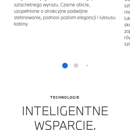
szlachetnego wyrazu. Czarne obicie,
sz
uzupełnione o atrakcyjne podwójne
ni
stebnowanie, podnosi poziom elegancji i luksusu
lu
kabiny.
sk
za
ró
sz
TECHNOLOGIE
INTELIGENTNE
WSPARCIE.