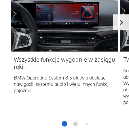
Wszystkie funkcje wygodnie w zasięgu
Tw
ręki.
Ko
ab
BMW Operating System 8.5 ułatwia obsługę
Wy
nawigacji, systemu audio i wielu innych funkcji
ob
pojazdu.
wy
po