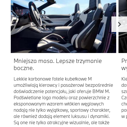
Mniejsza masa. Lepsze trzymanie
P
boczne.
w
Lekkie karbonowe fotele kubełkowe M
Ki
umożliwiają kierowcy i pasażerowi bezpośrednie
do
doświadczenie potencjału, jaki oferuje BMW M.
sz
Podświetlane logo modelu oraz powierzchnie z
Cz
eksponowanym wzorem włókien węglowych
ch
nadają nie tylko wyjątkowy, sportowy charakter,
po
ale również dodają element luksusu i dynamiki.
w 
Są one nie tylko atrakcyjne wizualnie, ale także