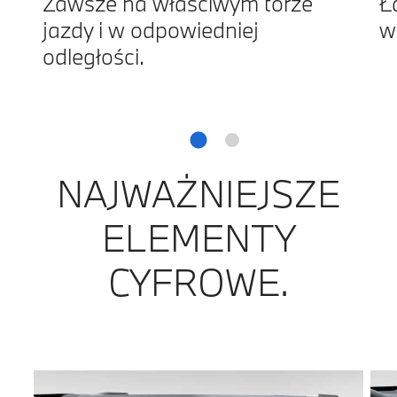
Zawsze na właściwym torze
Ł
jazdy i w odpowiedniej
w
odległości.
NAJWAŻNIEJSZE
ELEMENTY
CYFROWE.