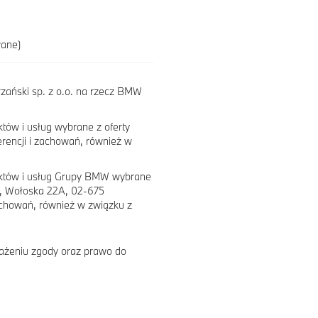
wane)
ański sp. z o.o. na rzecz BMW
tów i usług wybrane z oferty
erencji i zachowań, również w
uktów i usług Grupy BMW wybrane
e, Wołoska 22A, 02-675
achowań, również w związku z
ażeniu zgody oraz prawo do