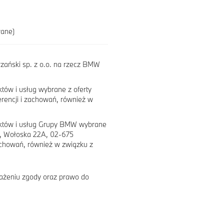
wane)
ański sp. z o.o. na rzecz BMW
tów i usług wybrane z oferty
erencji i zachowań, również w
uktów i usług Grupy BMW wybrane
e, Wołoska 22A, 02-675
achowań, również w związku z
ażeniu zgody oraz prawo do